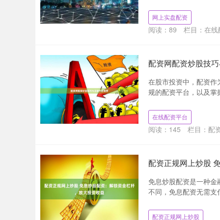
网上实盘配资
阅读：
89
栏目：
在线
配资网配资炒股技巧
在股市投资中，配资作
规的配资平台，以及掌握
在线配资平台
阅读：
145
栏目：
配
配资正规网上炒股 
免息炒股配资是一种金
不同，免息配资无需支付
配资正规网上炒股