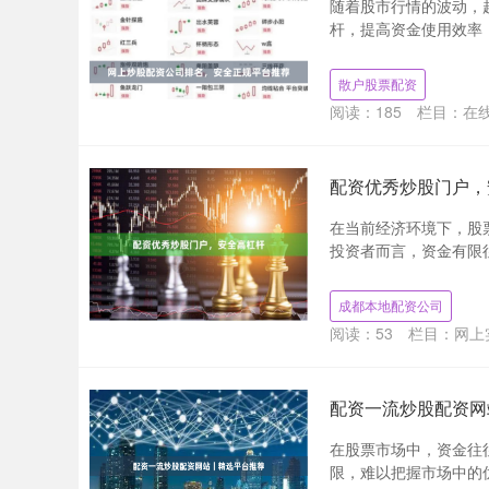
随着股市行情的波动，
杆，提高资金使用效率，
散户股票配资
阅读：
185
栏目：
在
配资优秀炒股门户，
在当前经济环境下，股
投资者而言，资金有限往
成都本地配资公司
阅读：
53
栏目：
网上
配资一流炒股配资网
在股票市场中，资金往
限，难以把握市场中的优