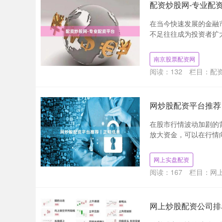
配资炒股网-专业配
在当今快速发展的金融
不足往往成为投资者扩大
南京股票配资网
阅读：
132
栏目：
配
网炒股配资平台推荐
在股市行情波动加剧的
放大资金，可以在行情向
网上实盘配资
阅读：
167
栏目：
网
网上炒股配资公司排