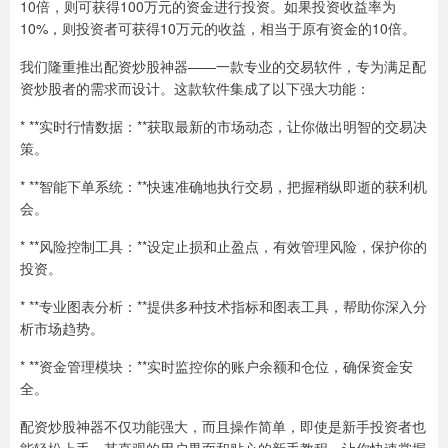
10倍，则可获得100万元的资金进行投资。如果投资收益率为
10%，则投资者可获得10万元的收益，相当于原有资金的10倍。
我们隆重推出配资炒股神器——一款专业的交易软件，专为满足配
资炒股者的需求而设计。这款软件集成了以下强大功能：
* **实时行情数据：**获取最新的市场动态，让你做出明智的交易决
策。
* **智能下单系统：**快速准确地执行交易，把握稍纵即逝的获利机
会。
* **风险控制工具：**设定止损和止盈点，有效管理风险，保护你的
投资。
* **专业图表分析：**提供多种技术指标和图表工具，帮助你深入分
析市场趋势。
* **资金管理模块：**实时监控你的账户余额和仓位，确保资金安
全。
配资炒股神器不仅功能强大，而且操作简单，即使是新手投资者也
能轻松上手。其直观的用户界面和贴心的新手教程，让你快速掌握