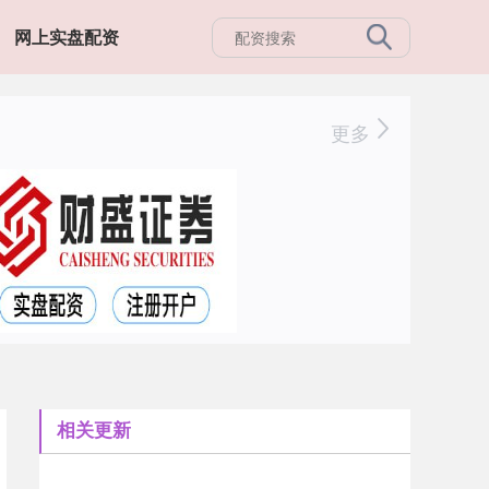
网上实盘配资
更多
相关更新