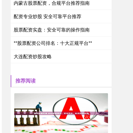
内蒙古股票配资，合规平台推荐指南
配资专业炒股 安全可靠平台推荐
股票配资实盘：安全可靠的操作指南
**股票配资公司排名：十大正规平台**
大连配资炒股攻略
推荐阅读