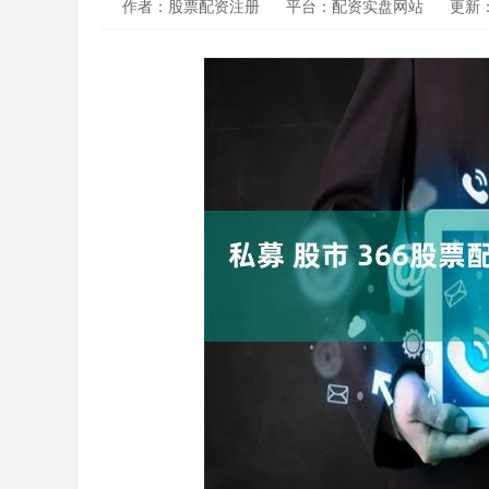
作者：股票配资注册
平台：配资实盘网站
更新：2