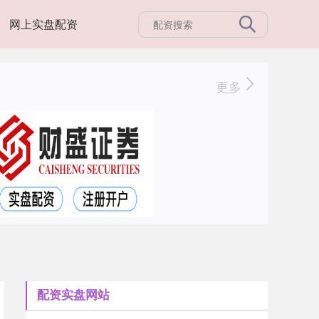
网上实盘配资
更多
配资实盘网站