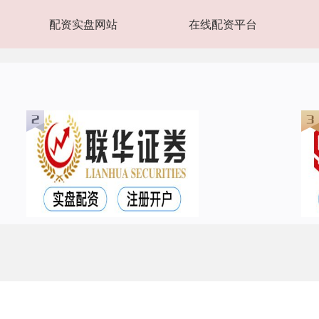
配资实盘网站
在线配资平台