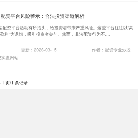
川配资平台风险警示：合法投资渠道解析
法配资平台活动有所抬头，给投资者带来严重风险。这些平台往往以“高
速盈利”为诱饵，吸引投资者参与。然而，非法配资行为不....
更新：2026-03-15
作者：配资专业炒股
资实盘网站
 1 页/1 条记录