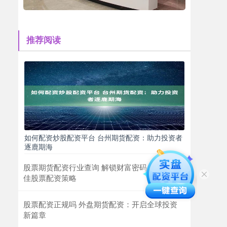
推荐阅读
如何配资炒股配资平台 台州期货配资：助力投资者
逐鹿期海
股票期货配资行业查询 解锁财富密码：揭秘最
佳股票配资策略
股票配资正规吗 外盘期货配资：开启全球投资
新篇章