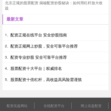
北京正规的股票配资 揭秘配资炒股秘诀：如何用杠杆放大收
益
最新文章
配资正规在线平台 安全炒股指南
1、
配资正规网上炒股，安全可靠平台推荐
2、
配资专业炒股 安全可靠平台推荐
3、
股票配资十大平台｜权威排名
4、
股票配资十倍杠杆，高收益高风险需谨慎
5、
配资实盘网站
在线配资平台
网上实盘配资