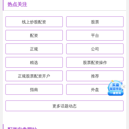
热点关注
线上炒股配资
股票
配资
平台
正规
公司
精选
股票配资操作
正规股票配资开户
推荐
指南
外盘
更多话题动态